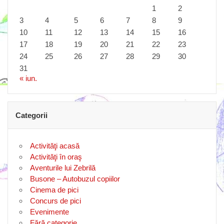
1
2
3
4
5
6
7
8
9
10
11
12
13
14
15
16
17
18
19
20
21
22
23
24
25
26
27
28
29
30
31
« iun.
Categorii
Activităţi acasă
Activităţi în oraş
Aventurile lui Zebrilă
Busone – Autobuzul copiilor
Cinema de pici
Concurs de pici
Evenimente
Fără categorie