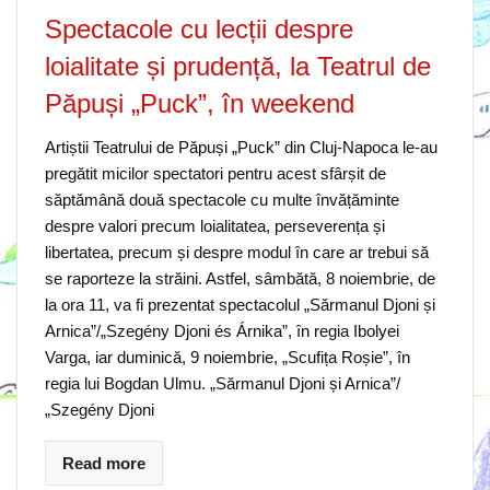
Spectacole cu lecții despre
loialitate și prudență, la Teatrul de
Păpuși „Puck”, în weekend
Artiștii Teatrului de Păpuși „Puck” din Cluj-Napoca le-au
pregătit micilor spectatori pentru acest sfârșit de
săptămână două spectacole cu multe învățăminte
despre valori precum loialitatea, perseverența și
libertatea, precum și despre modul în care ar trebui să
se raporteze la străini. Astfel, sâmbătă, 8 noiembrie, de
la ora 11, va fi prezentat spectacolul „Sărmanul Djoni și
Arnica”/„Szegény Djoni és Árnika”, în regia Ibolyei
Varga, iar duminică, 9 noiembrie, „Scufița Roșie”, în
regia lui Bogdan Ulmu. „Sărmanul Djoni și Arnica”/
„Szegény Djoni
Read more