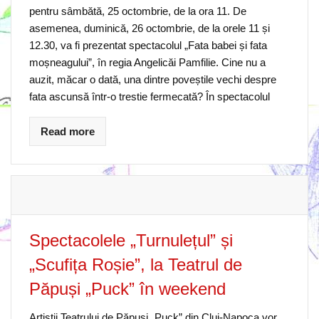
pentru sâmbătă, 25 octombrie, de la ora 11. De
asemenea, duminică, 26 octombrie, de la orele 11 și
12.30, va fi prezentat spectacolul „Fata babei și fata
moșneagului”, în regia Angelicăi Pamfilie. Cine nu a
auzit, măcar o dată, una dintre poveștile vechi despre
fata ascunsă într-o trestie fermecată? În spectacolul
Read more
Spectacolele „Turnulețul” și
„Scufița Roșie”, la Teatrul de
Păpuși „Puck” în weekend
Artiștii Teatrului de Păpuși „Puck” din Cluj-Napoca vor