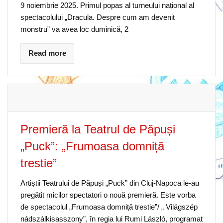
9 noiembrie 2025. Primul popas al turneului național al
spectacolului „Dracula. Despre cum am devenit
monstru” va avea loc duminică, 2
Read more
Premieră la Teatrul de Păpuși
„Puck”: „Frumoasa domniță
trestie”
Artiștii Teatrului de Păpuși „Puck” din Cluj-Napoca le-au
pregătit micilor spectatori o nouă premieră. Este vorba
de spectacolul „Frumoasa domniță trestie”/ „ Világszép
nádszálkisasszony”, în regia lui Rumi László, programat