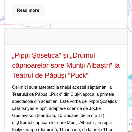
Read more
„Pippi Șosețica” și „Drumul
căprioarelor spre Munții Albaștri” la
Teatrul de Păpuși ”Puck”
Cei mici sunt așteptați la finalul acestei săptămâni la
Teatrului de Păpuși „Puck” din Cluj-Napoca la primele
spectacole din acest an. Este vorba de „Pippi Șosețica”
/„Harisnyás Pippi”, adaptare scenică de Jocke
Gustavsson (sâmbătă, 10 ianuarie, de la ora 11)
și „Drumul căprioarelor spre Munții Albaștri”, în regia
Ibolyei Varga (duminică, 11 ianuarie, de la orele 11 și