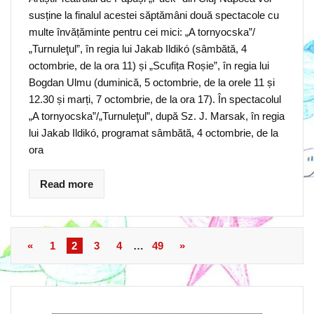
susține la finalul acestei săptămâni două spectacole cu
multe învățăminte pentru cei mici: „A tornyocska”/
„Turnuleţul”, în regia lui Jakab Ildikó (sâmbătă, 4
octombrie, de la ora 11) și „Scufița Roșie”, în regia lui
Bogdan Ulmu (duminică, 5 octombrie, de la orele 11 și
12.30 și marți, 7 octombrie, de la ora 17). În spectacolul
„A tornyocska”/„Turnuleţul”, după Sz. J. Marsak, în regia
lui Jakab Ildikó, programat sâmbătă, 4 octombrie, de la
ora
Read more
«
1
2
3
4
…
49
»