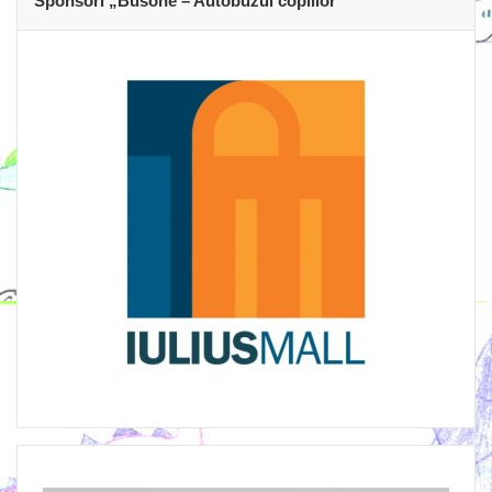
Sponsori „Busone – Autobuzul copiilor”