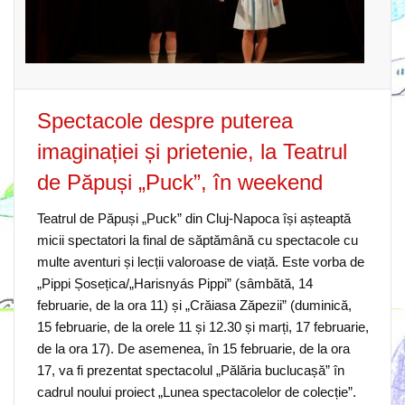
Spectacole despre puterea
imaginației și prietenie, la Teatrul
de Păpuși „Puck”, în weekend
Teatrul de Păpuși „Puck” din Cluj-Napoca își așteaptă
micii spectatori la final de săptămână cu spectacole cu
multe aventuri și lecții valoroase de viață. Este vorba de
„Pippi Șosețica/„Harisnyás Pippi” (sâmbătă, 14
februarie, de la ora 11) și „Crăiasa Zăpezii” (duminică,
15 februarie, de la orele 11 și 12.30 și marți, 17 februarie,
de la ora 17). De asemenea, în 15 februarie, de la ora
17, va fi prezentat spectacolul „Pălăria buclucașă” în
cadrul noului proiect „Lunea spectacolelor de colecție”.