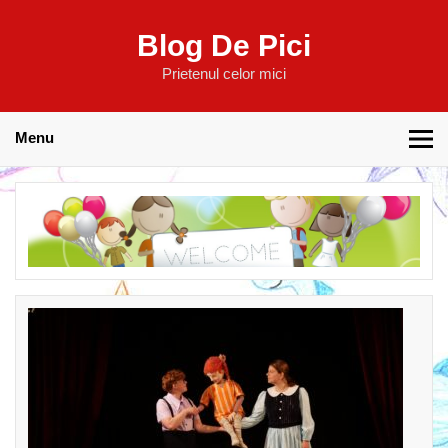
Blog De Pici
Prietenul celor mici
Menu