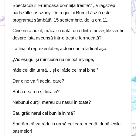
Spectacolul „Frumoasa domniță trestie”/ „ Világszép
nádszálkisasszony”, în regia lui Rumi László este
programat sâmbătă, 15 septembrie, de la ora 11.
Cine nu a auzit, măcar o dată, una dintre poveștile vechi
despre fata ascunsă într-o trestie fermecată?
La finalul reprezentației, actorii cântă la final așa:
„Vicleșugul și minciuna nu ne pot învinge,
râde cel din urmă… și el râde cel mai bine!”
Dar cine va fi acela, oare?
Baba cea rea și fiica ei?
Nebunul curții, mereu cu nasul în toate?
Sau grădinarul cel bun la inimă?
Sperăm că va râde la urmă cel care merită, după legile
basmelor!