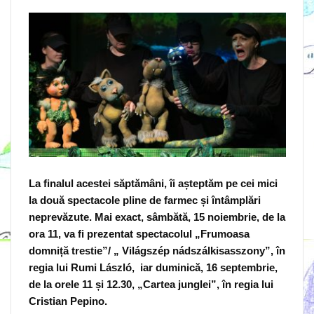
La finalul acestei săptămâni, îi așteptăm pe cei mici
la două spectacole pline de farmec și întâmplări
neprevăzute. Mai exact, sâmbătă, 15 noiembrie, de la
ora 11, va fi prezentat
spectacolul „Frumoasa
domniță trestie”/ „ Világszép nádszálkisasszony”, în
regia lui Rumi László,
iar duminică, 16 septembrie,
de la orele 11 și 12.30, „Cartea junglei”, în regia lui
Cristian Pepino.