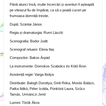
Până atunci însă, multe încercări și aventuri îl așteaptă
pe viteazul fiu de împărat, ca să o poată cuceri pe
frumoasa domniță trestie.
După: Szántai János
Regia și dramaturgia: Rumi László
Scenografia: Bodor Judit
Scenograf reluare: Elena Ilaș
Compozitor: Bakos Árpád
La instrumente: Domokos Szabolcs és Kötő Áron
Asistență regie: Varga Ibolya
Distribuție: Balogh Dorottya, Giriti Réka, Mostis Balázs,
Patka Ildikó, Péter Izolda, Pünkösti Laura, Szűcs
Tamás, Urmánczi Jenő
Lumini: Török Ákos