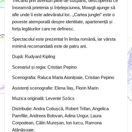
Trecând prin aventuri pline de suspans, descoperind ce
înseamnă prietenia și înțelepciunea, Mowgli ajunge să
afle unde îi este adevăratul loc. „Cartea junglei” este o
poveste atemporală despre identitate, apartenență și
forța legăturilor care ne definesc.
Spectacolul este prezentat în limba română, iar vârsta
minimă recomandată este de patru ani.
După: Rudyard Kipling
Scenariul și regia: Cristian Pepino
Scenografia: Raluca Maria Aionițoaie, Cristian Pepino
Asistenți scenografie: Elena Ilaș, Florin Marin
Muzica originală: Levente Szőcs
Distribuție: Andra Cotiușcă, Robert Trifan, Angelica
Pamfilie, Andreea Bolovan, Adina Ungur, Laura
Corpodean, Călin Mureșan, Ion Iurcu, Ramona
Atănăsoaie.