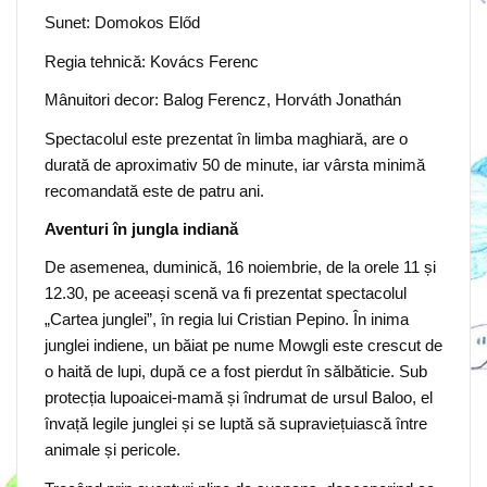
Sunet: Domokos Előd
Regia tehnică: Kovács Ferenc
Mânuitori decor: Balog Ferencz, Horváth Jonathán
Spectacolul este prezentat în limba maghiară, are o
durată de aproximativ 50 de minute, iar vârsta minimă
recomandată este de patru ani.
Aventuri în jungla indiană
De asemenea, duminică, 16 noiembrie, de la orele 11 și
12.30, pe aceeași scenă va fi prezentat spectacolul
„Cartea junglei”, în regia lui Cristian Pepino. În inima
junglei indiene, un băiat pe nume Mowgli este crescut de
o haită de lupi, după ce a fost pierdut în sălbăticie. Sub
protecția lupoaicei-mamă și îndrumat de ursul Baloo, el
învață legile junglei și se luptă să supraviețuiască între
animale și pericole.