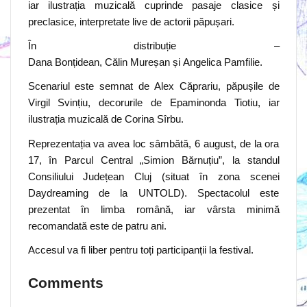
iar ilustrația muzicală cuprinde pasaje clasice și
preclasice, interpretate live de actorii păpușari.
În distribuție –
Dana Bonțidean, Călin Mureșan și Angelica Pamfilie.
Scenariul este semnat de Alex Căprariu, păpușile de
Virgil Svințiu, decorurile de Epaminonda Tiotiu, iar
ilustrația muzicală de Corina Sîrbu.
Reprezentația va avea loc sâmbătă, 6 august, de la ora
17, în Parcul Central „Simion Bărnuțiu”, la standul
Consiliului Județean Cluj (situat în zona scenei
Daydreaming de la UNTOLD). Spectacolul este
prezentat în limba română, iar vârsta minimă
recomandată este de patru ani.
Accesul va fi liber pentru toți participanții la festival.
Comments