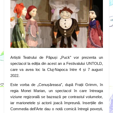
Artiștii Teatrului de Păpuși „Puck” vor prezenta un
spectacol la ediția din acest an a Festivalului UNTOLD,
care va avea loc la Cluj-Napoca între 4 și 7 august
2022.
Este vorba de „Cenușăreasa”, după Frații Grimm, în
regia Monei Marian, un spectacol în care întreaga
viziune regizorală se bazează pe contrastul volumelor,
iar marionetele și actorii joacă împreună. Inserțiile din
Commedia dell’Arte dau o notă comică întregii povești,