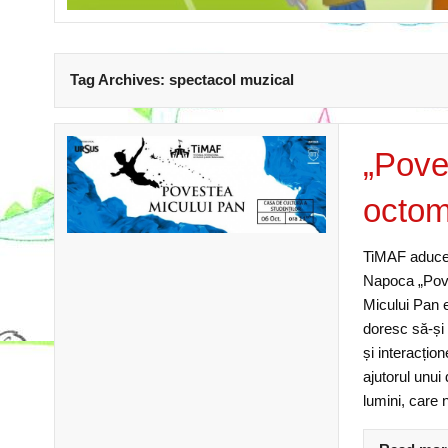
Tag Archives:
spectacol muzical
„Poves
octom
TiMAF aduce 
Napoca „Pove
Micului Pan e
doresc să-și
și interacți
ajutorul unui
lumini, care 