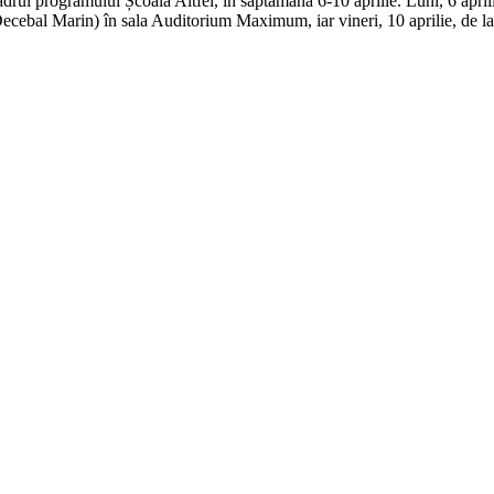
l programului Școala Altfel, în săptămâna 6-10 aprilie. Luni, 6 aprilie ş
cebal Marin) în sala Auditorium Maximum, iar vineri, 10 aprilie, de la 