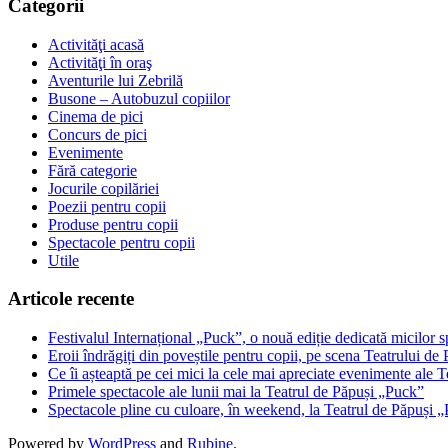
Categorii
Activităţi acasă
Activităţi în oraş
Aventurile lui Zebrilă
Busone – Autobuzul copiilor
Cinema de pici
Concurs de pici
Evenimente
Fără categorie
Jocurile copilăriei
Poezii pentru copii
Produse pentru copii
Spectacole pentru copii
Utile
Articole recente
Festivalul Internațional „Puck”, o nouă ediție dedicată micilor s
Eroii îndrăgiți din poveștile pentru copii, pe scena Teatrului d
Ce îi așteaptă pe cei mici la cele mai apreciate evenimente ale 
Primele spectacole ale lunii mai la Teatrul de Păpuși „Puck”
Spectacole pline cu culoare, în weekend, la Teatrul de Păpuși 
Powered by
WordPress
and
Rubine
.