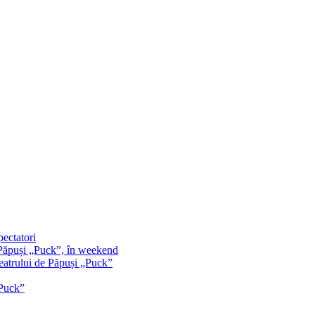
pectatori
e Păpuși „Puck”, în weekend
Teatrului de Păpuși „Puck”
„Puck”