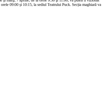
i marţi, 7 aprilie, de la orele 9:30 şi 11:00, va putea fi vizionat
orele 09:00 și 10:15, la sediul Teatrului Puck. Secția maghiară va