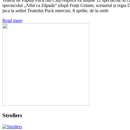
Teatrul de Păpuși Puck din Cluj-Napoca va susține 12 spectacole în cadru
spectacolul „Albă ca Zăpada” (după Frații Grimm, scenariul și regia De
juca la sediul Teatrului Puck miercuri, 8 aprilie, de la orele
Read more
Strollers