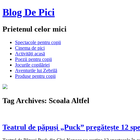
Blog De Pici
Prietenul celor mici
Spectacole pentru copii
Cinema de pici
Activităţi acasă
Poezii pentru copii
Jocurile copilăriei
Aventurile lui Zebrilă
Produse pentru copii
Tag Archives:
Scoala Altfel
Teatrul de păpuşi „Puck” pregăteşte 12 sp