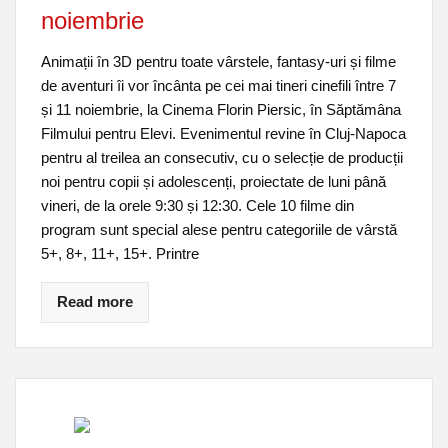
noiembrie
Animații în 3D pentru toate vârstele, fantasy-uri și filme
de aventuri îi vor încânta pe cei mai tineri cinefili între 7
și 11 noiembrie, la Cinema Florin Piersic, în Săptămâna
Filmului pentru Elevi. Evenimentul revine în Cluj-Napoca
pentru al treilea an consecutiv, cu o selecție de producții
noi pentru copii și adolescenți, proiectate de luni până
vineri, de la orele 9:30 și 12:30. Cele 10 filme din
program sunt special alese pentru categoriile de vârstă
5+, 8+, 11+, 15+. Printre
Read more