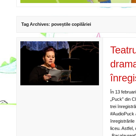
Tag Archives:
poveștile copilăriei
Teatr
drama
înreg
În 13 februar
„Puck” din C
trei înregis
#AudioPuck a 
înregistrăril
liceu. Astfel
„Bacalaureat”,