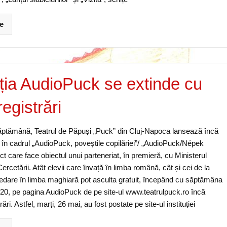
e
ția AudioPuck se extinde cu
registrări
ăptămână, Teatrul de Păpuși „Puck” din Cluj-Napoca lansează încă
 în cadrul „AudioPuck, poveștile copilăriei”/ „AudioPuck/Népek
ct care face obiectul unui parteneriat, în premieră, cu Ministerul
Cercetării. Atât elevii care învață în limba română, cât și cei de la
redare în limba maghiară pot asculta gratuit, începând cu săptămâna
20, pe pagina AudioPuck de pe site-ul www.teatrulpuck.ro încă
rări. Astfel, marți, 26 mai, au fost postate pe site-ul instituției