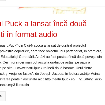
ul Puck a lansat încă două
ti în format audio
ăpuși „Puck” din Cluj-Napoca a lansat de curând proiectul
oveștile copilăriei”, care face obiectul unui parteneriat, în premieră,
 Educației și Cercetării. Astăzi au fost postate încă două povești din
. Cei mici și cei mari pot asculta gratuit de astăzi pe pagina
 pe site-ul www.teatrulpuck.ro încă două basme. Unul dintre
ck și vrejul de fasole”, de Joseph Jacobs, în lectura actriței Adina
strarea poate fi ascultată aici: http://teatrulpuck.ro/…/2…/04/2_jack-
fasole.mp3 Ilustrația
e