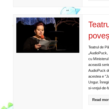
Teatr
poveș
Teatrul de P
„AudioPuck, p
cu Ministerul
această serie
AudioPuck de
acestea e ”Ja
Ungur. Înregi
si-vrejul-de-
Read mor