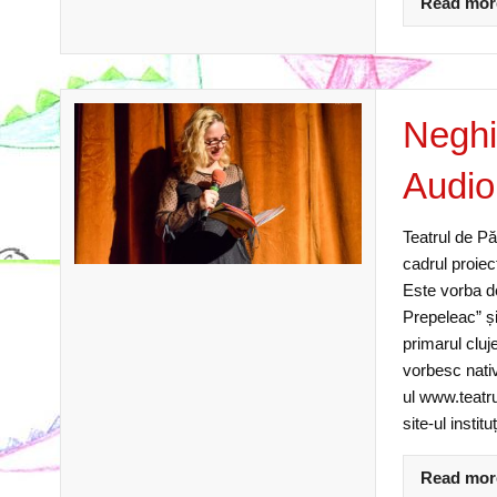
Read mor
Neghin
Audio
Teatrul de Pă
cadrul proiec
Este vorba d
Prepeleac” și
primarul cluj
vorbesc nati
ul www.teatru
site-ul institu
Read mor