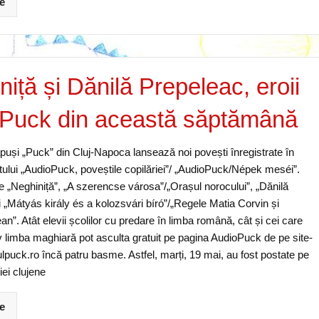
e
iță și Dănilă Prepeleac, eroii
Puck din această săptămână
puși „Puck” din Cluj-Napoca lansează noi povești înregistrate în
tului „AudioPuck, poveștile copilăriei”/ „AudioPuck/Népek meséi”.
e „Neghiniță”, „A szerencse városa”/„Orașul norocului”, „Dănilă
 „Mátyás király és a kolozsvári bíró”/„Regele Matia Corvin și
ean”. Atât elevii școlilor cu predare în limba română, cât și cei care
v limba maghiară pot asculta gratuit pe pagina AudioPuck de pe site-
lpuck.ro încă patru basme. Astfel, marți, 19 mai, au fost postate pe
ției clujene
e