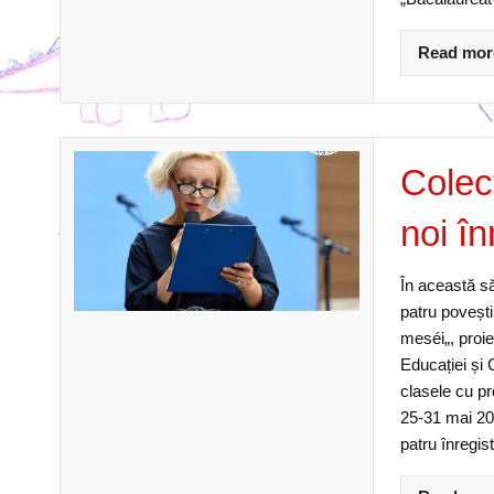
Read mor
Colec
noi în
În această s
patru povești
meséi„, proie
Educației și 
clasele cu p
25-31 mai 20
patru înregist