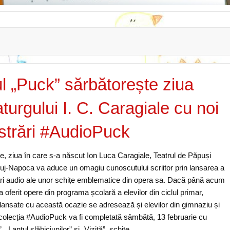
ul „Puck” sărbătorește ziua
turgului I. C. Caragiale cu noi
istrări #AudioPuck
ie, ziua în care s-a născut Ion Luca Caragiale, Teatrul de Păpuși
luj-Napoca va aduce un omagiu cunoscutului scriitor prin lansarea a
trări audio ale unor schițe emblematice din opera sa. Dacă până acum
oferit opere din programa școlară a elevilor din ciclul primar,
e lansate cu această ocazie se adresează și elevilor din gimnaziu și
, colecția #AudioPuck va fi completată sâmbătă, 13 februarie cu
 „Lanțul slăbiciunilor” și „Vizită”, schițe