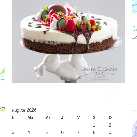
august 2026
L
Ma
Mi
J
V
S
D
1
2
3
4
5
6
7
8
9