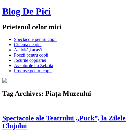
Blog De Pici
Prietenul celor mici
Spectacole pentru copii
Cinema de pici
Activităţi acasă
Poezii pentru copii
Jocurile copilăriei
Aventurile lui Zebrilă
Produse pentru copii
Tag Archives:
Piața Muzeului
Spectacole ale Teatrului „Puck”, la Zilele
Clujului