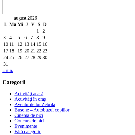
august 2026
L
Ma
Mi
J
V
S
D
1
2
3
4
5
6
7
8
9
10
11
12
13
14
15
16
17
18
19
20
21
22
23
24
25
26
27
28
29
30
31
« iun.
Categorii
Activităţi acasă
Activităţi în oraş
Aventurile lui Zebrilă
Busone – Autobuzul copiilor
Cinema de pici
Concurs de pici
Evenimente
Fără categorie