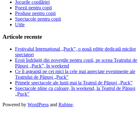
Jocurile copilăriei
Poezii pentru copii
Produse pentru copii
Spectacole pentru copii
Utile
Articole recente
Festivalul Internațional „Puck”, o nouă ediție dedicată micilor
spectatori
Eroii îndrăgiți din poveștile pentru copii, pe scena Teatrului de
Păpuși „Puck”, în weekend
Ce îi așteaptă pe cei mici la cele mai apreciate evenimente ale
Teatrului de Păpuși „Puck”
Primele spectacole ale lunii mai la Teatrul de Păpuși „Puck”
Spectacole pline cu culoare, în weekend, la Teatrul de Păpuși
„Puck”
Powered by
WordPress
and
Rubine
.