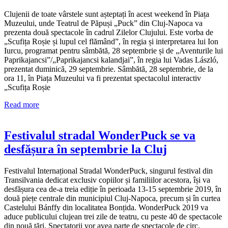
Clujenii de toate vârstele sunt așteptați în acest weekend în Piața
Muzeului, unde Teatrul de Păpuși „Puck” din Cluj-Napoca va
prezenta două spectacole în cadrul Zilelor Clujului. Este vorba de
„Scufița Roșie și lupul cel flămând”, în regia și interpretarea lui Ion
Iurcu, programat pentru sâmbătă, 28 septembrie și de „Aventurile lui
Paprikajancsi”/„Paprikajancsi kalandjai”, în regia lui Vadas László,
prezentat duminică, 29 septembrie. Sâmbătă, 28 septembrie, de la
ora 11, în Piața Muzeului va fi prezentat spectacolul interactiv
„Scufița Roșie
Read more
Festivalul stradal WonderPuck se va
desfășura în septembrie la Cluj
Festivalul Internațional Stradal WonderPuck, singurul festival din
Transilvania dedicat exclusiv copiilor și familiilor acestora, își va
desfășura cea de-a treia ediție în perioada 13-15 septembrie 2019, în
două piețe centrale din municipiul Cluj-Napoca, precum și în curtea
Castelului Bánffy din localitatea Bonțida. WonderPuck 2019 va
aduce publicului clujean trei zile de teatru, cu peste 40 de spectacole
din nouă țări. Spectatorii vor avea parte de spectacole de circ,