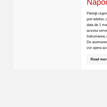
Napo
Părinţii cluj
prin telefon,
data de 1 mai
acestui servi
îndrumarea, p
De asemenea, 
vor opera ace
Read mor