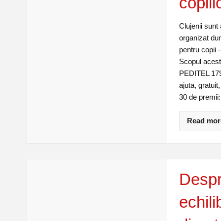
copiil
Clujenii sunt
organizat du
pentru copii –
Scopul acestu
PEDITEL 1791
ajuta, gratui
30 de premii: 
Read mor
Despre
echili