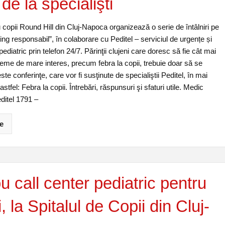
 de la specialişti
 copii Round Hill din Cluj-Napoca organizează o serie de întâlniri pe
ng responsabil”, în colaborare cu Peditel – serviciul de urgențe și
ediatric prin telefon 24/7. Părinţii clujeni care doresc să fie cât mai
teme de mare interes, precum febra la copii, trebuie doar să se
ste conferinţe, care vor fi susţinute de specialiştii Peditel, în mai
 astfel: Febra la copii. Întrebări, răspunsuri şi sfaturi utile. Medic
ditel 1791 –
e
u call center pediatric pentru
i, la Spitalul de Copii din Cluj-