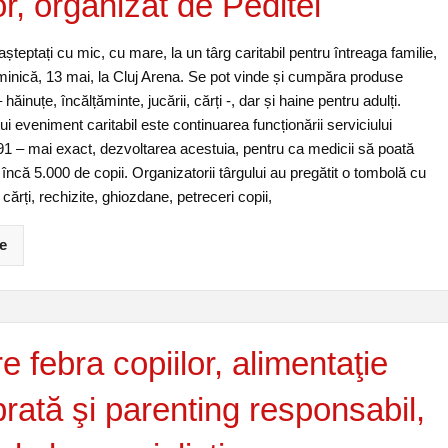
or, organizat de Peditel
 așteptați cu mic, cu mare, la un târg caritabil pentru întreaga familie,
minică, 13 mai, la Cluj Arena. Se pot vinde și cumpăra produse
 hăinuțe, încălțăminte, jucării, cărți -, dar și haine pentru adulți.
i eveniment caritabil este continuarea funcționării serviciului
 – mai exact, dezvoltarea acestuia, pentru ca medicii să poată
t, încă 5.000 de copii. Organizatorii târgului au pregătit o tombolă cu
cărți, rechizite, ghiozdane, petreceri copii,
e
 febra copiilor, alimentaţie
brată şi parenting responsabil,