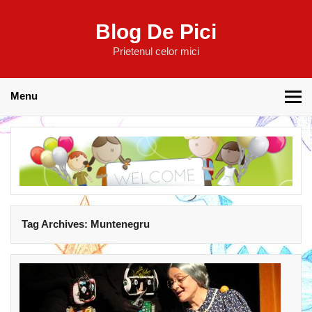
Blog De Pici
Prietenul celor mici
Menu
Tag Archives:
Muntenegru