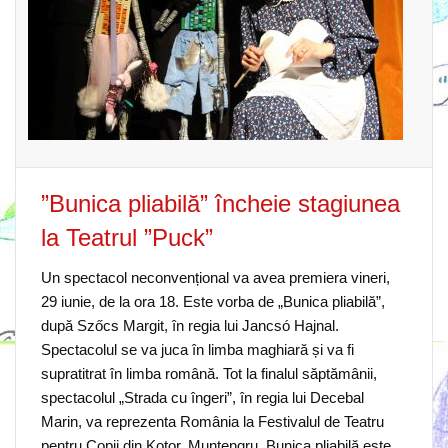
”Bunica pliabilă” încheie stagiunea
la Teatrul ”Puck”
Un spectacol neconvențional va avea premiera vineri,
29 iunie, de la ora 18. Este vorba de „Bunica pliabilă”,
după Szőcs Margit, în regia lui Jancsó Hajnal.
Spectacolul se va juca în limba maghiară și va fi
supratitrat în limba română. Tot la finalul săptămânii,
spectacolul „Strada cu îngeri”, în regia lui Decebal
Marin, va reprezenta România la Festivalul de Teatru
pentru Copii din Kotor, Muntengru. Bunica pliabilă este