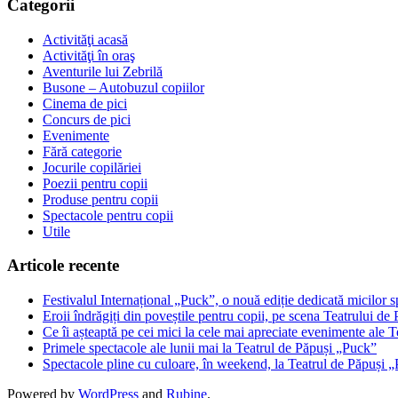
Categorii
Activităţi acasă
Activităţi în oraş
Aventurile lui Zebrilă
Busone – Autobuzul copiilor
Cinema de pici
Concurs de pici
Evenimente
Fără categorie
Jocurile copilăriei
Poezii pentru copii
Produse pentru copii
Spectacole pentru copii
Utile
Articole recente
Festivalul Internațional „Puck”, o nouă ediție dedicată micilor s
Eroii îndrăgiți din poveștile pentru copii, pe scena Teatrului d
Ce îi așteaptă pe cei mici la cele mai apreciate evenimente ale 
Primele spectacole ale lunii mai la Teatrul de Păpuși „Puck”
Spectacole pline cu culoare, în weekend, la Teatrul de Păpuși 
Powered by
WordPress
and
Rubine
.