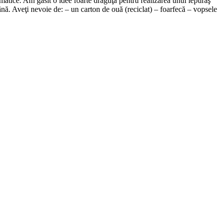
matice. Am găsit o idee foarte drăguţă pentru realizarea unui iepuraş
ână. Aveţi nevoie de: – un carton de ouă (reciclat) – foarfecă – vopsele