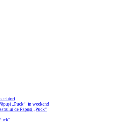
pectatori
e Păpuși „Puck”, în weekend
Teatrului de Păpuși „Puck”
„Puck”