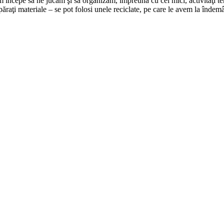
m începe să ne jucăm şi să organizăm, împreună cu cei mici, activităţi te
raţi materiale – se pot folosi unele reciclate, pe care le avem la îndem