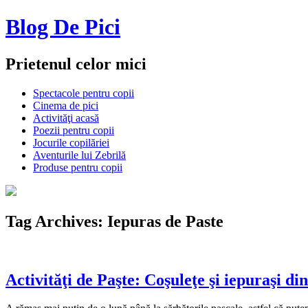
Blog De Pici
Prietenul celor mici
Spectacole pentru copii
Cinema de pici
Activităţi acasă
Poezii pentru copii
Jocurile copilăriei
Aventurile lui Zebrilă
Produse pentru copii
Tag Archives:
Iepuras de Paste
Activităţi de Paşte: Coşuleţe şi iepuraşi di