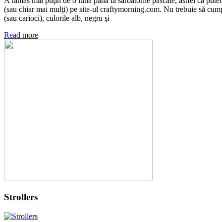
A rămas mai puţin de o lună până la sărbătorile pascale, astfel că pute
(sau chiar mai mulţi) pe site-ul craftymorning.com. Nu trebuie să cumpă
(sau carioci), culorile alb, negru şi
Read more
Strollers