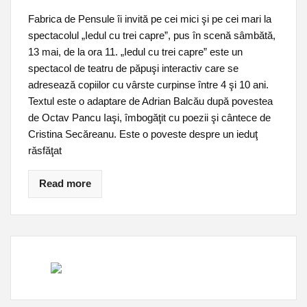
Fabrica de Pensule îi invită pe cei mici şi pe cei mari la
spectacolul „Iedul cu trei capre”, pus în scenă sâmbătă,
13 mai, de la ora 11. „Iedul cu trei capre” este un
spectacol de teatru de păpuşi interactiv care se
adresează copiilor cu vârste curpinse între 4 şi 10 ani.
Textul este o adaptare de Adrian Balcău după povestea
de Octav Pancu Iaşi, îmbogăţit cu poezii şi cântece de
Cristina Secăreanu. Este o poveste despre un ieduţ
răsfăţat
Read more