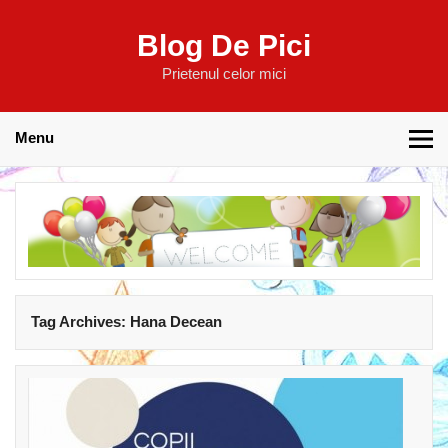
Blog De Pici
Prietenul celor mici
Menu
Tag Archives:
Hana Decean