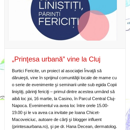
„Prinţesa urbană” vine la Cluj
Burtici Fericite, un proiect al asociaţiei Învaţă să
dăruieşti, vine în sprijinul comunităţii locale de mame cu
o serie de evenimente şi seminarii unite sub egida Copii
liniştiţi, părinţi fericiţi – primul dintre acestea urmând să
aibă loc joi, 16 martie, la Casino, în Parcul Central Cluj-
Napoca. Evenimentul va avea loc între orele 15.00-
19.00 şi le va avea ca invitate pe Ioana Chicet-
Macoveiciuc, autoare de cărţi şi blogger influent
(printesaurbana.ro), şi pe dr. Hana Decean, dermatolog.