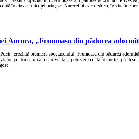
Puck” prezintă spectacolul „Frumoasa din pădurea adormită”. Povestea pri
 dată în cinstea micuței prinţese. Aurorei îi este ursit ca, în ziua în care
esei Aurora, „Frumoasa din pădurea adormi
 „Puck” prezintă premiera spectacolului „Frumoasa din pădurea adormit
ăzbune pentru că nu a fost invitată la petrecerea dată în cinstea prinţesei.
nţese