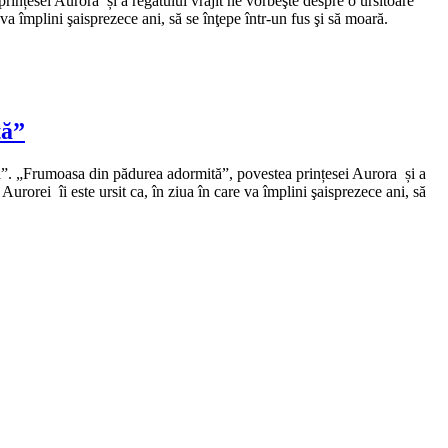
nțesei Aurora și a regatului vrăjit ne vorbeşte despre o ursitoare
 va împlini şaisprezece ani, să se înţepe într-un fus şi să moară.
tă”
ă”. „Frumoasa din pădurea adormită”, povestea prințesei Aurora și a
 Aurorei îi este ursit ca, în ziua în care va împlini şaisprezece ani, să