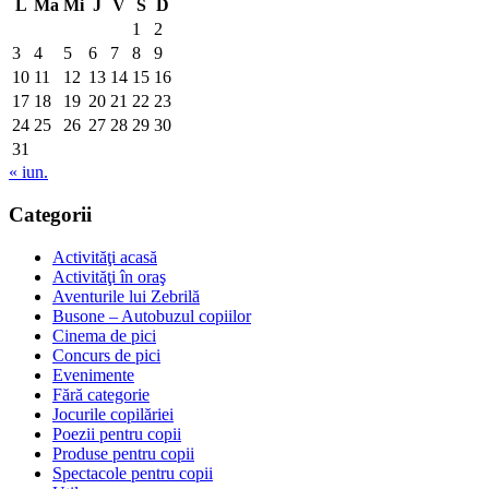
L
Ma
Mi
J
V
S
D
1
2
3
4
5
6
7
8
9
10
11
12
13
14
15
16
17
18
19
20
21
22
23
24
25
26
27
28
29
30
31
« iun.
Categorii
Activităţi acasă
Activităţi în oraş
Aventurile lui Zebrilă
Busone – Autobuzul copiilor
Cinema de pici
Concurs de pici
Evenimente
Fără categorie
Jocurile copilăriei
Poezii pentru copii
Produse pentru copii
Spectacole pentru copii