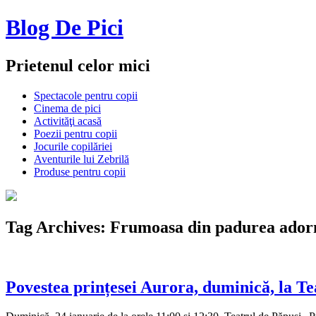
Blog De Pici
Prietenul celor mici
Spectacole pentru copii
Cinema de pici
Activităţi acasă
Poezii pentru copii
Jocurile copilăriei
Aventurile lui Zebrilă
Produse pentru copii
Tag Archives:
Frumoasa din padurea ador
Povestea prințesei Aurora, duminică, la T