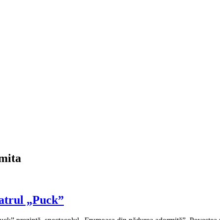
mita
eatrul „Puck”