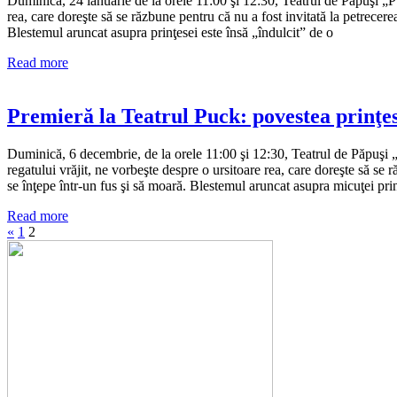
Duminică, 24 ianuarie de la orele 11:00 şi 12:30, Teatrul de Păpuşi „
rea, care doreşte să se răzbune pentru că nu a fost invitată la petrecerea
Blestemul aruncat asupra prinţesei este însă „îndulcit” de o
Read more
Premieră la Teatrul Puck: povestea prinţ
Duminică, 6 decembrie, de la orele 11:00 şi 12:30, Teatrul de Păpuşi
regatului vrăjit, ne vorbeşte despre o ursitoare rea, care doreşte să se r
se înţepe într-un fus şi să moară. Blestemul aruncat asupra micuţei pri
Read more
«
1
2