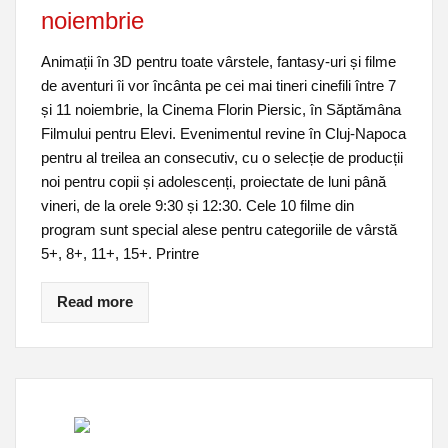
noiembrie
Animații în 3D pentru toate vârstele, fantasy-uri și filme
de aventuri îi vor încânta pe cei mai tineri cinefili între 7
și 11 noiembrie, la Cinema Florin Piersic, în Săptămâna
Filmului pentru Elevi. Evenimentul revine în Cluj-Napoca
pentru al treilea an consecutiv, cu o selecție de producții
noi pentru copii și adolescenți, proiectate de luni până
vineri, de la orele 9:30 și 12:30. Cele 10 filme din
program sunt special alese pentru categoriile de vârstă
5+, 8+, 11+, 15+. Printre
Read more