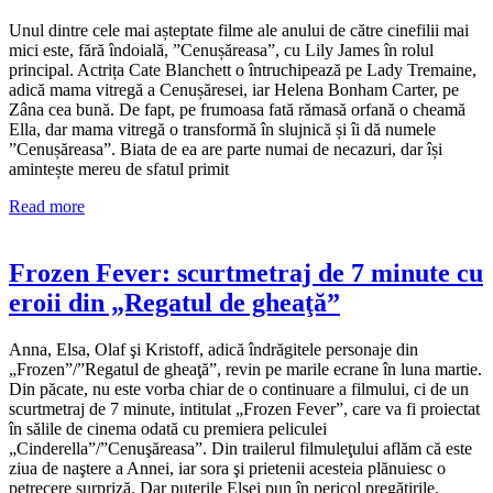
Unul dintre cele mai așteptate filme ale anului de către cinefilii mai
mici este, fără îndoială, ”Cenușăreasa”, cu Lily James în rolul
principal. Actrița Cate Blanchett o întruchipează pe Lady Tremaine,
adică mama vitregă a Cenușăresei, iar Helena Bonham Carter, pe
Zâna cea bună. De fapt, pe frumoasa fată rămasă orfană o cheamă
Ella, dar mama vitregă o transformă în slujnică și îi dă numele
”Cenușăreasa”. Biata de ea are parte numai de necazuri, dar își
amintește mereu de sfatul primit
Read more
Frozen Fever: scurtmetraj de 7 minute cu
eroii din „Regatul de gheaţă”
Anna, Elsa, Olaf şi Kristoff, adică îndrăgitele personaje din
„Frozen”/”Regatul de gheaţă”, revin pe marile ecrane în luna martie.
Din păcate, nu este vorba chiar de o continuare a filmului, ci de un
scurtmetraj de 7 minute, intitulat „Frozen Fever”, care va fi proiectat
în sălile de cinema odată cu premiera peliculei
„Cinderella”/”Cenuşăreasa”. Din trailerul filmuleţului aflăm că este
ziua de naştere a Annei, iar sora şi prietenii acesteia plănuiesc o
petrecere surpriză. Dar puterile Elsei pun în pericol pregătirile,