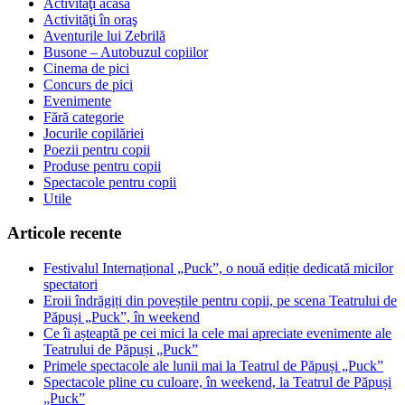
Activităţi acasă
Activităţi în oraş
Aventurile lui Zebrilă
Busone – Autobuzul copiilor
Cinema de pici
Concurs de pici
Evenimente
Fără categorie
Jocurile copilăriei
Poezii pentru copii
Produse pentru copii
Spectacole pentru copii
Utile
Articole recente
Festivalul Internațional „Puck”, o nouă ediție dedicată micilor
spectatori
Eroii îndrăgiți din poveștile pentru copii, pe scena Teatrului de
Păpuși „Puck”, în weekend
Ce îi așteaptă pe cei mici la cele mai apreciate evenimente ale
Teatrului de Păpuși „Puck”
Primele spectacole ale lunii mai la Teatrul de Păpuși „Puck”
Spectacole pline cu culoare, în weekend, la Teatrul de Păpuși
„Puck”