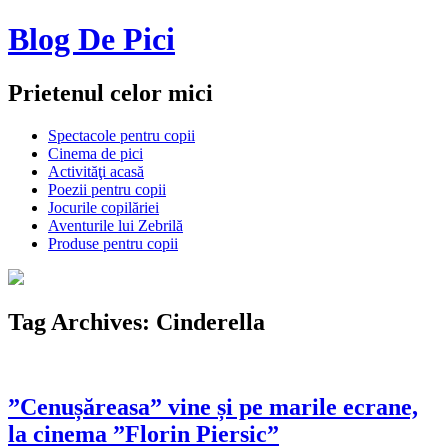
Blog De Pici
Prietenul celor mici
Spectacole pentru copii
Cinema de pici
Activităţi acasă
Poezii pentru copii
Jocurile copilăriei
Aventurile lui Zebrilă
Produse pentru copii
Tag Archives:
Cinderella
”Cenușăreasa” vine și pe marile ecrane,
la cinema ”Florin Piersic”