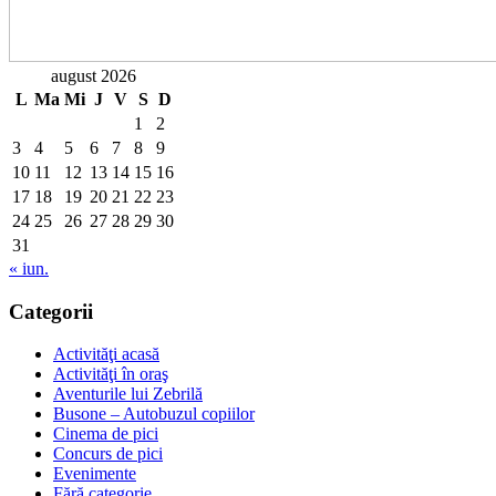
august 2026
L
Ma
Mi
J
V
S
D
1
2
3
4
5
6
7
8
9
10
11
12
13
14
15
16
17
18
19
20
21
22
23
24
25
26
27
28
29
30
31
« iun.
Categorii
Activităţi acasă
Activităţi în oraş
Aventurile lui Zebrilă
Busone – Autobuzul copiilor
Cinema de pici
Concurs de pici
Evenimente
Fără categorie