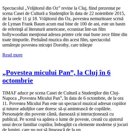
Spectacolul „Vrăjitorul din Oz” revine la Cluj, fiind prezentat pe
scena Casei de Cultură a Studenţilor în data de 22 noiembrie 2015,
de la orele 11 şi 18. Vrăjitorul din Oz, povestea nemuritoare scrisă
de Lyman Frank Baum acum mai bine de 100 de ani, este un basm
de referinţă al literaturii americane, ecranizat într-un film
hollywoodian menţionat adesea printre cele mai bune zece filme din
toate timpurile. Preluând muzica din acest film, spectacolul
urmăreşte povestea micuţei Dorothy, care trăieşte
Read more
„Povestea micului Pan”, la Cluj în 6
octombrie
TiMAF aduce pe scena Casei de Cultură a Studenţilor din Cluj-
Napoca „Povestea Micului Pan”, în data de 6 octombrie, de la ora
11. Povestea Micului Pan este un spectacol muzical adresat copiilor
și tuturor adulților care doresc să-și amintească de copilărie.
Personajele din poveste cântă, dansează și interacționează cu
publicul. Pe scenă va apărea o lume de poveste, creată cu ajutorul
unui decor familiar copiilor, îmbogățit cu elemente moderne și jocuri
de lumini, care nu pot să lipsească de la un