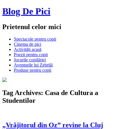
Blog De Pici
Prietenul celor mici
Spectacole pentru copii
Cinema de pici
Activităţi acasă
Poezii pentru copii
Jocurile copilăriei
Aventurile lui Zebrilă
Produse pentru copii
Tag Archives:
Casa de Cultura a
Studentilor
„Vrăjitorul din Oz” revine la Cluj