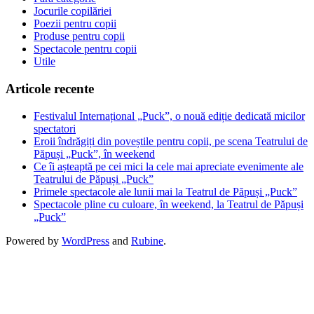
Jocurile copilăriei
Poezii pentru copii
Produse pentru copii
Spectacole pentru copii
Utile
Articole recente
Festivalul Internațional „Puck”, o nouă ediție dedicată micilor
spectatori
Eroii îndrăgiți din poveștile pentru copii, pe scena Teatrului de
Păpuși „Puck”, în weekend
Ce îi așteaptă pe cei mici la cele mai apreciate evenimente ale
Teatrului de Păpuși „Puck”
Primele spectacole ale lunii mai la Teatrul de Păpuși „Puck”
Spectacole pline cu culoare, în weekend, la Teatrul de Păpuși
„Puck”
Powered by
WordPress
and
Rubine
.