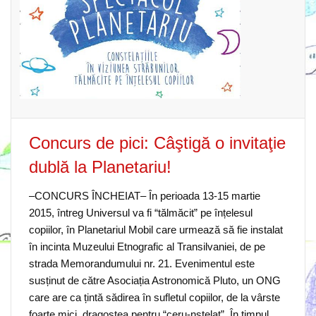
Concurs de pici: Câştigă o invitaţie
dublă la Planetariu!
–CONCURS ÎNCHEIAT– În perioada 13-15 martie
2015, întreg Universul va fi “tălmăcit” pe înțelesul
copiilor, în Planetariul Mobil care urmează să fie instalat
în incinta Muzeului Etnografic al Transilvaniei, de pe
strada Memorandumului nr. 21. Evenimentul este
susținut de către Asociația Astronomică Pluto, un ONG
care are ca țintă sădirea în sufletul copiilor, de la vârste
foarte mici, dragostea pentru “ceru-nstelat”. În timpul