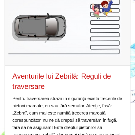
Aventurile lui Zebrilă: Reguli de
traversare
Pentru traversarea străzii în siguranţă există trecerile de
pietoni marcate, cu sau fără semafor. Atenţie, însă:
„Zebra”, cum mai este numită trecerea marcată
corespunzător, nu ne dă dreptul să traversăm în fugă,
fără să ne asigurăm! Este dreptul pietonilor să
traverseze pe „zebră”, dar numai după ce s-au asigurat