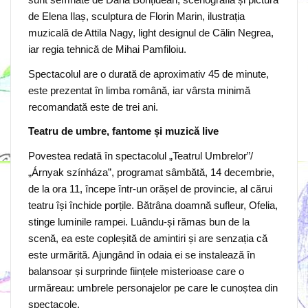
de Elena Ilaș, sculptura de Florin Marin, ilustrația
muzicală de Attila Nagy, light designul de Călin Negrea,
iar regia tehnică de Mihai Pamfiloiu.
Spectacolul are o durată de aproximativ 45 de minute,
este prezentat în limba română, iar vârsta minimă
recomandată este de trei ani.
Teatru de umbre, fantome și muzică live
Povestea redată în spectacolul „Teatrul Umbrelor”/
„Árnyak színháza”, programat sâmbătă, 14 decembrie,
de la ora 11, începe într-un orășel de provincie, al cărui
teatru își închide porțile. Bătrâna doamnă sufleur, Ofelia,
stinge luminile rampei. Luându-și rămas bun de la
scenă, ea este copleșită de amintiri și are senzația că
este urmărită. Ajungând în odaia ei se instalează în
balansoar și surprinde ființele misterioase care o
urmăreau: umbrele personajelor pe care le cunoștea din
spectacole.