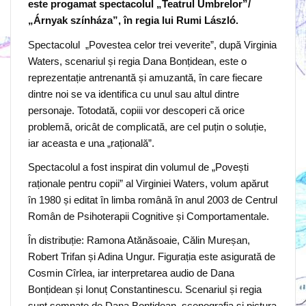
este progamat spectacolul „Teatrul Umbrelor”/
„Árnyak színháza”, în regia lui Rumi László.
Spectacolul „Povestea celor trei veverite”, după Virginia
Waters, scenariul și regia Dana Bonțidean, este o
reprezentație antrenantă și amuzantă, în care fiecare
dintre noi se va identifica cu unul sau altul dintre
personaje. Totodată, copiii vor descoperi că orice
problemă, oricât de complicată, are cel puțin o soluție,
iar aceasta e una „rațională”.
Spectacolul a fost inspirat din volumul de „Povești
raționale pentru copii” al Virginiei Waters, volum apărut
în 1980 și editat în limba română în anul 2003 de Centrul
Român de Psihoterapii Cognitive și Comportamentale.
În distribuție: Ramona Atănăsoaie, Călin Mureșan,
Robert Trifan și Adina Ungur. Figurația este asigurată de
Cosmin Cîrlea, iar interpretarea audio de Dana
Bonțidean și Ionuț Constantinescu. Scenariul și regia
sunt semnate de Dana Bonțidean, scenografia și pictura