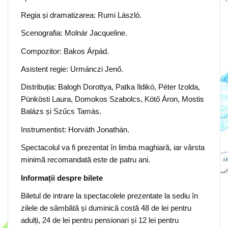
Regia și dramatizarea: Rumi László.
Scenografia: Molnár Jacqueline.
Compozitor: Bakos Árpád.
Asistent regie: Urmánczi Jenő.
Distribuția: Balogh Dorottya, Patka Ildikó, Péter Izolda,
Pünkösti Laura, Domokos Szabolcs, Kötő Áron, Mostis
Balázs și Szűcs Tamás.
Instrumentist: Horváth Jonathán.
Spectacolul va fi prezentat în limba maghiară, iar vârsta
minimă recomandată este de patru ani.
Informații despre bilete
Biletul de intrare la spectacolele prezentate la sediu în
zilele de sâmbătă și duminică costă 48 de lei pentru
adulți, 24 de lei pentru pensionari și 12 lei pentru