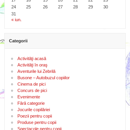
24
25
26
27
28
29
30
31
« iun.
Categorii
Activităţi acasă
Activităţi în oraş
Aventurile lui Zebrilă
Busone – Autobuzul copiilor
Cinema de pici
Concurs de pici
Evenimente
Fără categorie
Jocurile copilăriei
Poezii pentru copii
Produse pentru copii
Spectacole pentru copii