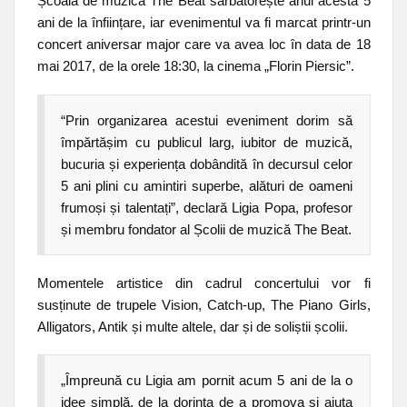
Școala de muzică The Beat sărbătorește anul acesta 5
ani de la înființare, iar evenimentul va fi marcat printr-un
concert aniversar major care va avea loc în data de 18
mai 2017, de la orele 18:30, la cinema „Florin Piersic”.
“Prin organizarea acestui eveniment dorim să
împărtășim cu publicul larg, iubitor de muzică,
bucuria și experiența dobândită în decursul celor
5 ani plini cu amintiri superbe, alături de oameni
frumoși și talentați”, declar
ă
Ligia Popa, profesor
și membru fondator al Școlii de muzică The Beat.
Momentele artistice din cadrul concertului vor fi
susținute de trupele Vision, Catch-up, The Piano Girls,
Alligators, Antik și multe altele, dar și de soliștii școlii.
„Împreună cu Ligia am pornit acum 5 ani de la o
idee simplă, de la dorința de a promova și ajuta