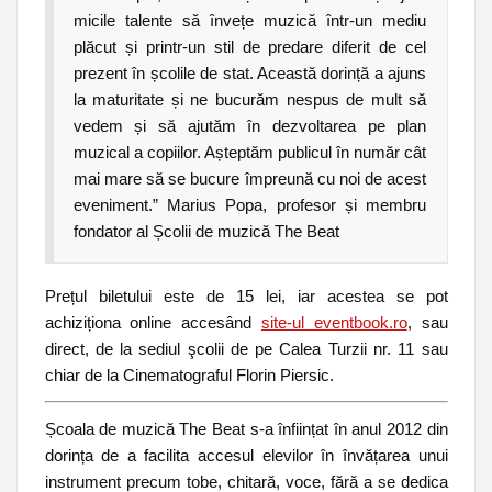
micile talente să învețe muzică într-un mediu
plăcut și printr-un stil de predare diferit de cel
prezent în școlile de stat. Această dorință a ajuns
la maturitate și ne bucurăm nespus de mult să
vedem și să ajutăm în dezvoltarea pe plan
muzical a copiilor. Așteptăm publicul în număr cât
mai mare să se bucure împreună cu noi de acest
eveniment.” Marius Popa, profesor și membru
fondator al Școlii de muzică The Beat
Prețul biletului este de 15 lei, iar acestea se pot
achiziționa online accesând
site-ul eventbook.ro
, sau
direct, de la sediul şcolii de pe Calea Turzii nr. 11 sau
chiar de la Cinematograful Florin Piersic.
Școala de muzică The Beat s-a înființat în anul 2012 din
dorința de a facilita accesul elevilor în învățarea unui
instrument precum tobe, chitară, voce, fără a se dedica