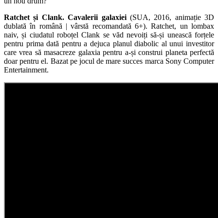
un nou drum?
Ratchet și Clank. Cavalerii galaxiei
(SUA, 2016, animație 3D
dublată în română | vârstă recomandată 6+). Ratchet, un lombax
naiv, și ciudatul roboțel Clank se văd nevoiți să-și unească forțele
pentru prima dată pentru a dejuca planul diabolic al unui investitor
care vrea să masacreze galaxia pentru a-și construi planeta perfectă
doar pentru el. Bazat pe jocul de mare succes marca Sony Computer
Entertainment.