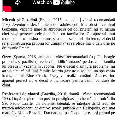
Microb și Gazolină
(Franța, 2015, comedie | vârstă recomandată
11+). Aventurile dezlănțuite a doi adolescenți: Microb și inventivul
Gazolină. Vacanța mare se aproprie și cei doi prieteni nu au niciun
chef să-și petreacă cele două luni cu familia lor. Cu ajutorul unui
motor de la o mașină de tuns și a unor scânduri din lemn, ei decid
să-și construiască propria lor „mașină” și să plece într-o călătorie pe
drumurile Franței.
Ozzy
(Spania, 2016, animație | vârstă recomandată 8+). Un beagle
prietenos și pacifist își vede viața idilică întoarsă pe dos când familia
lui pleacă în vacanță în Japonia. Nu e decât o singură problemă: nu
au voie cu câini! Însă familia Martin găsește o soluție: un spa canin
luxos, numit Blue Creek. Ozzy va realiza curând că acest loc
aparent perfect nu e decât o închisoare pentru câini, condusă de
câini.
Profesorul de vioară
(Brazilia, 2016, dramă | vârstă recomandată
15+). După ce pierde un post în prestigioasa orchestră simfonică din
São Paolo, Laerte, un violonist talentat, se întreţine dând lecţii de
muzică adolescenţilor dintr-o şcoală publică din Heliopolis, cea mai
mare favelă din Brazilia. Dar oare un pas înapoi nu este şi primul pe