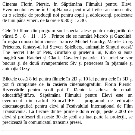
Cinema Florin Piersic, în Săptămâna Filmului pentru Elevi.
Evenimentul revine în Cluj-Napoca pentru al treilea an consecutiv,
cu o selecție de producții noi pentru copii și adolescenți, proiectate
de luni până vineri, de la orele 9:30 și 12:30.
Cele 10 filme din program sunt special alese pentru categoriile de
vârstă 5+, 8+, 11+, 15+. Printre ele se numără Microb și Gazolină,
în regia cunoscutului cineast francez Michel Gondry, Marele Uriaș
Prietenos, fantasy-ul lui Steven Spielberg, animațiile Singuri acasă/
The Secret Life of Pets, Gruffalo și prietenii lui, Kubo și lăuta
magică sau Ratchet și Clank. Cavalerii galaxiei. Cei mici se vor
bucura și de două avanpremiere: Siv și petrecerea în pijamale și
animația Ozzy.
Biletele costă 8 lei pentru filmele în 2D și 10 lei pentru cele în 3D și
pot fi cumpărate de la casieria cinematografului Florin Piersic.
Rezervările pentru școli pot fi făcute la adresa de email:
educatiff@tiff.ro. Săptămâna Filmului pentru Elevi este un
eveniment din cadrul EducaTIFF – programul de educație
cinematografică pentru elevi al Festivalului Internațional de Film
Transilvania. La fiecare dintre primele două ediții, peste 2.000 de
elevi și profesori din peste 30 de școli au luat parte la proiecții, se
precizează în comunicatul transmis presei.