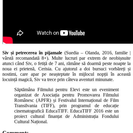
Siv și petrecerea în pijamale
(Suedia – Olanda, 2016, familie |
vârstă recomandată 8+). Multe lucruri par extrem de neobișnuite
atunci când Siv, o fetiță de 7 ani, rămâne să doarmă peste noapte la
noua ei prietenă, Cerisia. Cu ajutorul a doi bursuci vorbăreți și
nostimi, care apar pe neașteptate în mijlocul nopții în această
locuință magică, Siv va trece prin câteva aventuri minunate.
Săptămâna Filmului pentru Elevi este un eveniment
organizat de Asociația pentru Promovarea Filmului
Românesc (APFR) și Festivalul Internațional de Film
Transilvania (TIFF), prin programul de educație
cinematografică EducaTIFF. EducaTIFF 2016 este un
proiect cultural finanțat de Administrația Fondului
Cultural Național.
Comments