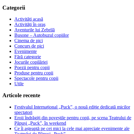
Categorii
Activităţi acasă
Activităţi în oraş
Aventurile lui Zebrilă
Busone – Autobuzul copiilor
Cinema de pici
Concurs de pici
Evenimente
Fără categorie
Jocurile copilăriei
Poezii pentru copii
Produse pentru copii
Spectacole pentru copii
Utile
Articole recente
Festivalul Internațional „Puck”, o nouă ediție dedicată micilor
spectatori
Eroii îndrăgiți din poveștile pentru copii, pe scena Teatrului de
Păpuși „Puck”, în weekend
Ce îi așteaptă pe cei mici la cele mai apreciate evenimente ale
Teatrului de Păpuși „Puck”