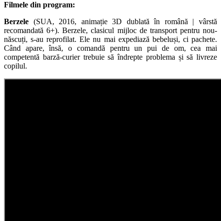
Filmele din program:
Berzele
(SUA, 2016, animație 3D dublată în română | vârstă
recomandată 6+). Berzele, clasicul mijloc de transport pentru nou-
născuți, s-au reprofilat. Ele nu mai expediază bebeluși, ci pachete.
Când apare, însă, o comandă pentru un pui de om, cea mai
competentă barză-curier trebuie să îndrepte problema și să livreze
copilul.