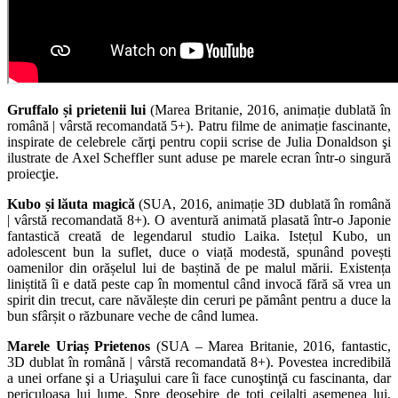
Gruffalo și prietenii lui
(Marea Britanie, 2016, animație dublată în
română | vârstă recomandată 5+). Patru filme de animație fascinante,
inspirate de celebrele cărţi pentru copii scrise de Julia Donaldson şi
ilustrate de Axel Scheffler sunt aduse pe marele ecran într-o singură
proiecţie.
Kubo și lăuta magică
(SUA, 2016, animație 3D dublată în română
| vârstă recomandată 8+). O aventură animată plasată într-o Japonie
fantastică creată de legendarul studio Laika. Istețul Kubo, un
adolescent bun la suflet, duce o viață modestă, spunând povești
oamenilor din orășelul lui de baștină de pe malul mării. Existența
liniștită îi e dată peste cap în momentul când invocă fără să vrea un
spirit din trecut, care năvălește din ceruri pe pământ pentru a duce la
bun sfârșit o răzbunare veche de când lumea.
Marele Uriaș Prietenos
(SUA – Marea Britanie, 2016, fantastic,
3D dublat în română | vârstă recomandată 8+). Povestea incredibilă
a unei orfane şi a Uriaşului care îi face cunoştinţă cu fascinanta, dar
periculoasa lui lume. Spre deosebire de toţi ceilalţi asemenea lui,