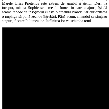
Marele Uriaş Prietenos este extrem de amabil şi gentil. Deşi, la
început, micuţa Sophie se teme de lumea în care a ajuns, îşi dă
seama repede că însoţitorul ei este o creatură blândă, iar curiozitatea
o împinge să pună zeci de întrebări. Până acum, amândoi se simțeau
singuri, fiecare în lumea lor. Întâlnirea lor va schimba totul…