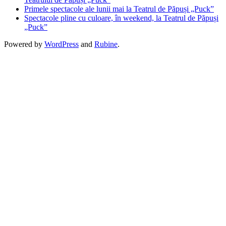
Primele spectacole ale lunii mai la Teatrul de Păpuși „Puck”
Spectacole pline cu culoare, în weekend, la Teatrul de Păpuși
„Puck”
Powered by
WordPress
and
Rubine
.