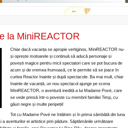
unie la MiniREACTOR
Chiar dacă vacanța se apropie vertiginos, MiniREACTOR nu-
și oprește motoarele și continuă să aducă personaje și
povești magice pentru micii spectatori care se pot bucura de
acum și de vremea frumoasă, ce le permite să se joace în
curtea Reactor înainte și după spectacole. Ba mai mult, chiar
înainte de vacanță, un nou spectacol ajunge pe scena
MiniREACTOR, o aventură inedită a lui Madame Pové, care
se vede prinsă într-o poveste cu membrii familiei Timp, cu
găuri negre și multe peripeții!
Tot cu Madame Pové ne întâlnim și în prima sâmbătă din luna
 a aventurilor ei artistice prin pădure. Săptămânile următoare