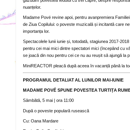
găzduim povestea Iedului cu trei capre, despre responsabi
nuanțelor.
Madame Pové revine apoi, pentru avanpremiera Familiei Ti
de Ziua Copilului: o poveste muzicală și incitantă care ne 
importanța lor.
Spectacolele lunii iunie și, totodată, stagiunea 2017-20
pentru cei mai mici dintre spectatori mici (începând cu vâr
se joacă din nou pentru cei ce nu au reușit să ajungă la 
MiniREACTOR pleacă după aceea în vacanță până la toam
PROGRAMUL DETALIAT AL LUNILOR MAI-IUNIE
MADAME POVÉ SPUNE POVESTEA TURTIȚA RUM
Sâmbătă, 5 mai
| ora 11
:00
După o poveste populară rusească
Cu: Oana Mardare