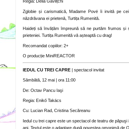
Regia: Delia Gavlițchi
Zglobie și carismatică, Madame Pové îi invită pe cei 
năzdrăvana ei prietenă, Turtița Rumenită.
Haideți să învățăm împreună să ne purtăm frumos și s
prieteniei. Turtița Rumenită vă așteaptă cu drag!
Recomandat copiilor: 2+
O producție MiniREACTOR
IEDUL CU TREI CAPRE
| spectacol invitat
Sâmbătă, 12 mai
| ora 11
:00
De: Octav Pancu Iaşi
Regia: Enikő Takács
Cu: Lucian Rad, Cristina Secăreanu
Iedul cu trei capre este un spectacol de teatru de păpuşi 
ani. Textul este o adaptare după povestea omonimă de Oc