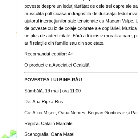
poveste despre un ieduţ răsfăţat de cele trei capre ale 
musculiţă pofticioasă îndrăgostită de dulceaţă. Iedul înva
ajutorul interacţiunilor sale tensionate cu Madam Vulpe, 
de poveste cu iz de colaje colorate ale copilăriei. Muzi
un plus de autenticitate. Fără a fi incisiv moralizatoare,
ar fi relaţiile din familie sau din societate.
Recomandat copiilor: 4+
O producție a Asociației Cealaltă
POVESTEA LUI BINE-RĂU
Sâmbătă, 19 mai
| ora 11:00
De: Ana Ripka-Rus
Cu: Alina Mișoc, Oana Nemeș, Bogdan Gontineac și Pa
Regiza: Cătălin Mardale
Scenografia: Oana Matei