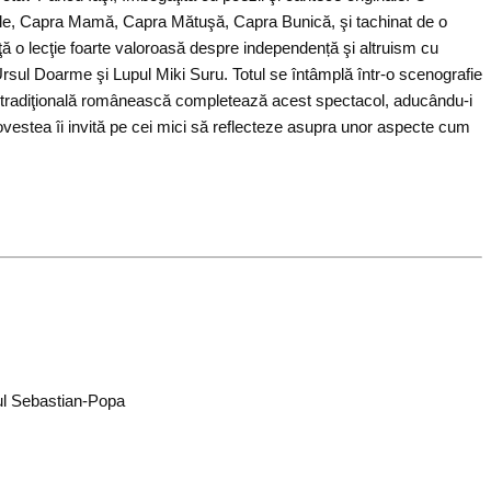
sale, Capra Mamă, Capra Mătuşă, Capra Bunică, şi tachinat de o
ţă o lecţie foarte valoroasă despre independență şi altruism cu
Ursul Doarme şi Lupul Miki Suru. Totul se întâmplă într-o scenografie
ca tradiţională românească completează acest spectacol, aducându-i
 povestea îi invită pe cei mici să reflecteze asupra unor aspecte cum
ul Sebastian-Popa