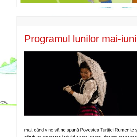
Programul lunilor mai-i
mai, când vine să ne spună Povestea Turtiței Rumenite și