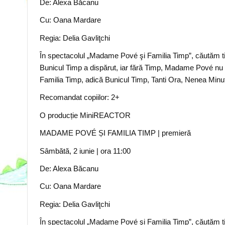
De: Alexa Băcanu
Cu: Oana Mardare
Regia: Delia Gavliţchi
În spectacolul „Madame Pové şi Familia Timp”, căutăm ti
Bunicul Timp a dispărut, iar fără Timp, Madame Pové nu m
Familia Timp, adică Bunicul Timp, Tanti Ora, Nenea Minu
Recomandat copiilor: 2+
O producție MiniREACTOR
MADAME POVÉ ȘI FAMILIA TIMP | premieră
Sâmbătă, 2 iunie
| ora 11
:00
De: Alexa Băcanu
Cu: Oana Mardare
Regia: Delia Gavliţchi
În spectacolul „Madame Pové şi Familia Timp”, căutăm ti