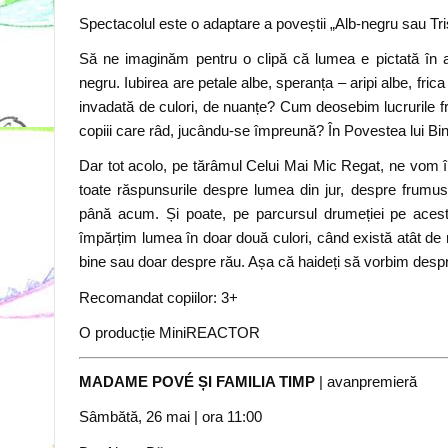
Spectacolul este o adaptare a poveștii „Alb-negru sau Tr
Să ne imaginăm pentru o clipă că lumea e pictată în alb 
negru. Iubirea are petale albe, speranța – aripi albe, f
invadată de culori, de nuanțe? Cum deosebim lucrurile f
copiii care râd, jucându-se împreună? În Povestea lui Bin
Dar tot acolo, pe tărâmul Celui Mai Mic Regat, ne vom înt
toate răspunsurile despre lumea din jur, despre frumu
până acum. Și poate, pe parcursul drumeției pe aces
împărțim lumea în doar două culori, când există atât de 
bine sau doar despre rău. Așa că haideți să vorbim desp
Recomandat copiilor: 3+
O producție MiniREACTOR
MADAME POVÉ
ȘI FAMILIA TIMP
| avanpremieră
Sâmbătă, 26 mai
| ora 11
:00