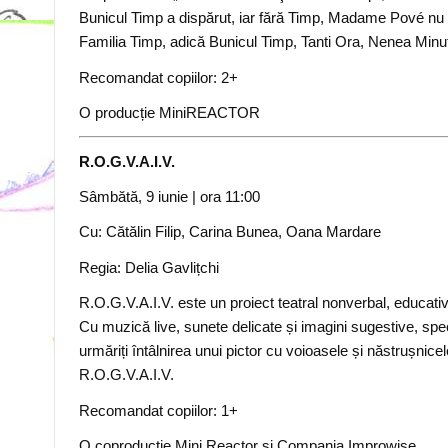
Bunicul Timp a dispărut, iar fără Timp, Madame Pové nu m
Familia Timp, adică Bunicul Timp, Tanti Ora, Nenea Minu
Recomandat copiilor: 2+
O producție MiniREACTOR
R.O.G.V.A.I.V.
Sâmbătă, 9 iunie
|
ora 11:00
Cu: Cătălin Filip, Carina Bunea, Oana Mardare
Regia: Delia Gavlițchi
R.O.G.V.A.I.V. este un proiect teatral nonverbal, educati
Cu muzică live, sunete delicate și imagini sugestive, spec
urmăriți întâlnirea unui pictor cu voioasele și năstrușnice
R.O.G.V.A.I.V.
Recomandat copiilor: 1+
O coproducție Mini Reactor și Compania Improwise