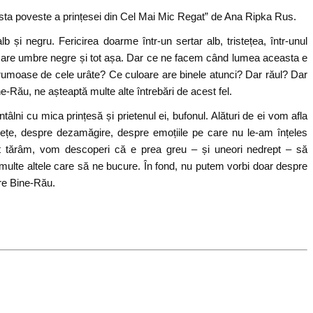
ista poveste a prințesei din Cel Mai Mic Regat” de Ana Ripka Rus.
și negru. Fericirea doarme într-un sertar alb, tristețea, într-unul
rica are umbre negre și tot așa. Dar ce ne facem când lumea aceasta e
rumoase de cele urâte? Ce culoare are binele atunci? Dar răul? Dar
e-Rău, ne așteaptă multe alte întrebări de acest fel.
âlni cu mica prințesă și prietenul ei, bufonul. Alături de ei vom afla
sețe, despre dezamăgire, despre emoțiile pe care nu le-am înțeles
t tărâm, vom descoperi că e prea greu – și uneori nedrept – să
multe altele care să ne bucure. În fond, nu putem vorbi doar despre
re Bine-Rău.