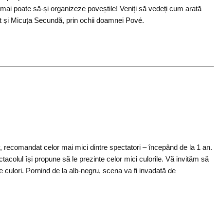
ai poate să-și organizeze poveștile! Veniți să vedeți cum arată
t și Micuța Secundă, prin ochii doamnei Pové.
v, recomandat celor mai mici dintre spectatori – începând de la 1 an.
tacolul își propune să le prezinte celor mici culorile. Vă invităm să
le culori. Pornind de la alb-negru, scena va fi invadată de