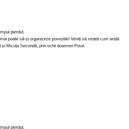
mpul pierdut.
ai poate să-și organizeze poveștile! Veniți să vedeți cum arată
t și Micuța Secundă, prin ochii doamnei Pové.
mpul pierdut.