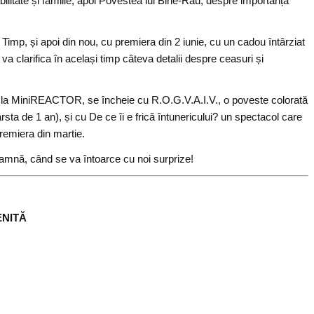
litate și familie, apoi Povestea lui Bine-Rău, despre importanța
mp, și apoi din nou, cu premiera din 2 iunie, cu un cadou întârziat
va clarifica în același timp câteva detalii despre ceasuri și
18 la MiniREACTOR, se încheie cu R.O.G.V.A.I.V., o poveste colorată
sta de 1 an), și cu De ce îi e frică întunericului? un spectacol care
premiera din martie.
nă, când se va întoarce cu noi surprize!
ENITĂ