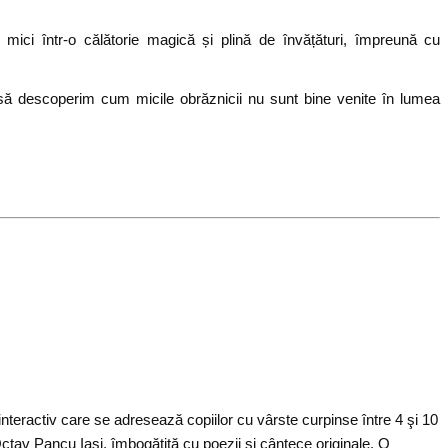
mici într-o călătorie magică și plină de învățături, împreună cu
ă descoperim cum micile obrăznicii nu sunt bine venite în lumea
interactiv care se adresează copiilor cu vârste curpinse între 4 şi 10
tav Pancu Iaşi, îmbogăţită cu poezii şi cântece originale. O