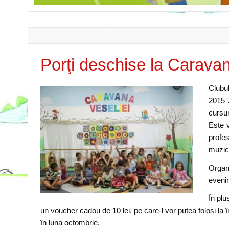
Porţi deschise la Caravan
Clubu
2015 
cursur
Este 
profe
muzica
Organi
evenim
În plu
un voucher cadou de 10 lei, pe care-l vor putea folosi la 
în luna octombrie.