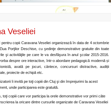
a Veseliei
l pentru copii Caravana Veseliei organizează în data de 4 octombrie
Ziua Porţilor Deschise, cu şedinţe demonstrative gratuite din toate
ile şi activităţile pe care le va desfăşura în anul şcolar 2015-2016.
vorba despre ore interactive, într-o abordare pedagogică modernă și
sionistă, axată pe jocuri, cântece, concursuri distractive, audiții
le, proiecte de echipă etc.
zatorii îi invită pe toţi copiii din Cluj şi din împrejurimi la acest
ent, unde participarea este gratuită.
s, toţi copiii care vor participa la orele demonstrative vor primi câte
înscrierea la oricare dintre cursurile organizate de Caravana Veseliei