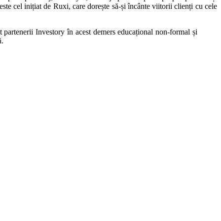
 cel inițiat de Ruxi, care dorește să-și încânte viitorii clienți cu cele
nit partenerii Investory în acest demers educațional non-formal și
ă.