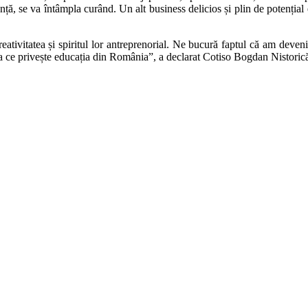
, se va întâmpla curând. Un alt business delicios și plin de potențial este
creativitatea și spiritul lor antreprenorial. Ne bucură faptul că am deve
ea ce privește educația din România”, a declarat Cotiso Bogdan Nistoric