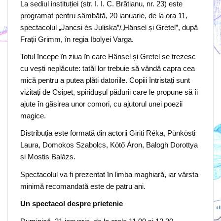
La sediul instituției (str. I. I. C. Brătianu, nr. 23) este
programat pentru sâmbătă, 20 ianuarie, de la ora 11,
spectacolul „Jancsi és Juliska”/„Hänsel și Gretel”, după
Frații Grimm, în regia Ibolyei Varga.
Totul începe în ziua în care Hänsel și Gretel se trezesc
cu vești neplăcute: tatăl lor trebuie să vândă capra cea
mică pentru a putea plăti datoriile. Copiii întristați sunt
vizitați de Csipet, spiridușul pădurii care le propune să îi
ajute în găsirea unor comori, cu ajutorul unei poezii
magice.
Distribuția este formată din actorii Giriti Réka, Pünkösti
Laura, Domokos Szabolcs, Kötő Áron, Balogh Dorottya
și Mostis Balázs.
Spectacolul va fi prezentat în limba maghiară, iar vârsta
minimă recomandată este de patru ani.
Un spectacol despre prietenie