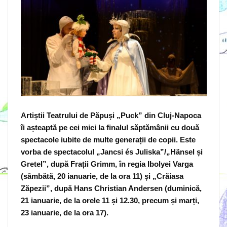
Artiștii Teatrului de Păpuși „Puck” din Cluj-Napoca
îi așteaptă pe cei mici la finalul săptămânii cu două
spectacole iubite de multe generații de copii. Este
vorba de spectacolul
„Jancsi és Juliska”/„Hänsel și
Gretel”, după Frații Grimm, în regia Ibolyei Varga
(sâmbătă, 20 ianuarie, de la ora 11) și „Crăiasa
Zăpezii”, după Hans Christian Andersen (duminică,
21 ianuarie, de la orele 11 și 12.30, precum și marți,
23 ianuarie, de la ora 17).