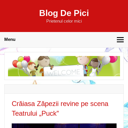
Blog De Pici
Prietenul celor mici
Menu
Crăiasa Zăpezii revine pe scena
Teatrului „Puck”