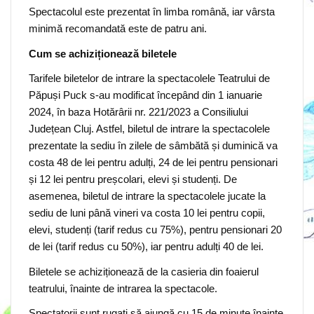
Spectacolul este prezentat în limba română, iar vârsta
minimă recomandată este de patru ani.
Cum se achiziționează biletele
Tarifele biletelor de intrare la spectacolele Teatrului de
Păpuși Puck s-au modificat începând din 1 ianuarie
2024, în baza Hotărârii nr. 221/2023 a Consiliului
Județean Cluj. Astfel, biletul de intrare la spectacolele
prezentate la sediu în zilele de sâmbătă și duminică va
costa 48 de lei pentru adulți, 24 de lei pentru pensionari
și 12 lei pentru preșcolari, elevi și studenți. De
asemenea, biletul de intrare la spectacolele jucate la
sediu de luni până vineri va costa 10 lei pentru copii,
elevi, studenți (tarif redus cu 75%), pentru pensionari 20
de lei (tarif redus cu 50%), iar pentru adulți 40 de lei.
Biletele se achiziționează de la casieria din foaierul
teatrului, înainte de intrarea la spectacole.
Spectatorii sunt rugați să ajungă cu 15 de minute înainte