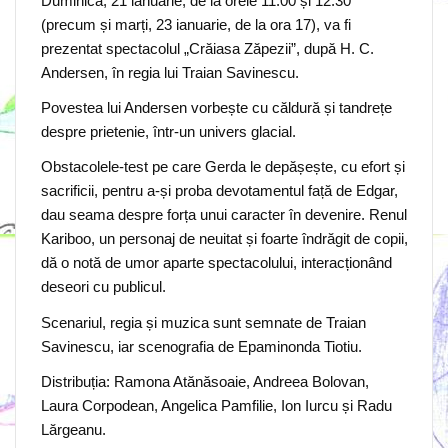
Duminică, 21 ianuarie, de la orele 11.00 și 12.30
(precum și marți, 23 ianuarie, de la ora 17), va fi
prezentat spectacolul „Crăiasa Zăpezii”, după H. C.
Andersen, în regia lui Traian Savinescu.
Povestea lui Andersen vorbește cu căldură și tandrețe
despre prietenie, într-un univers glacial.
Obstacolele-test pe care Gerda le depășește, cu efort și
sacrificii, pentru a-și proba devotamentul față de Edgar,
dau seama despre forța unui caracter în devenire. Renul
Kariboo, un personaj de neuitat și foarte îndrăgit de copii,
dă o notă de umor aparte spectacolului, interacționând
deseori cu publicul.
Scenariul, regia și muzica sunt semnate de Traian
Savinescu, iar scenografia de Epaminonda Tiotiu.
Distribuția: Ramona Atănăsoaie, Andreea Bolovan,
Laura Corpodean, Angelica Pamfilie, Ion Iurcu și Radu
Lărgeanu.