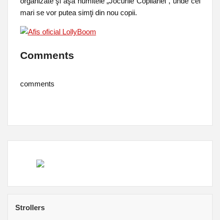
organizate şi aşa numitele „Jocurile Copilăriei”, unde cei
mari se vor putea simţi din nou copii.
Comments
comments
Strollers