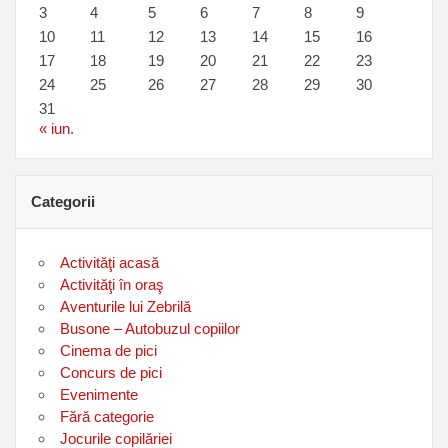
3
4
5
6
7
8
9
10
11
12
13
14
15
16
17
18
19
20
21
22
23
24
25
26
27
28
29
30
31
« iun.
Categorii
Activităţi acasă
Activităţi în oraş
Aventurile lui Zebrilă
Busone – Autobuzul copiilor
Cinema de pici
Concurs de pici
Evenimente
Fără categorie
Jocurile copilăriei