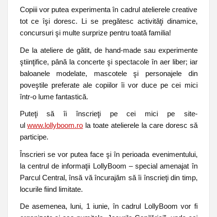
Copiii vor putea experimenta în cadrul atelierele creative
tot ce îşi doresc. Li se pregătesc activităţi dinamice,
concursuri şi multe surprize pentru toată familia!
De la ateliere de gătit, de hand-made sau experimente
ştiinţifice, până la concerte şi spectacole în aer liber; iar
baloanele modelate, mascotele şi personajele din
poveştile preferate ale copiilor îi vor duce pe cei mici
într-o lume fantastică.
Puteţi să îi înscrieţi pe cei mici pe site-
ul
www.lollyboom.ro
la toate atelierele la care doresc să
participe.
Înscrieri se vor putea face şi în perioada evenimentului,
la centrul de informaţii LollyBoom – special amenajat în
Parcul Central, însă vă încurajăm să îi înscrieţi din timp,
locurile fiind limitate.
De asemenea, luni, 1 iunie, în cadrul LollyBoom vor fi