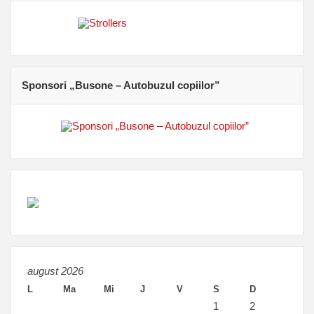
Sponsori „Busone – Autobuzul copiilor”
august 2026
L
Ma
Mi
J
V
S
D
1
2